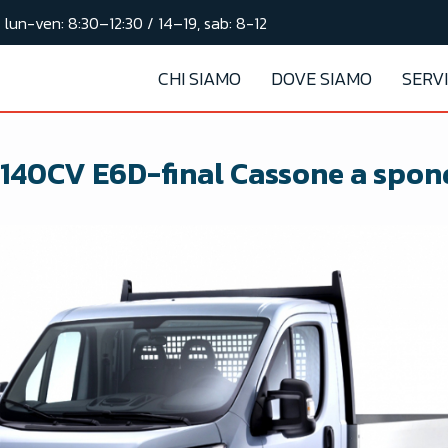
lun-ven: 8:30–12:30 / 14–19, sab: 8-12
CHI SIAMO
DOVE SIAMO
SERVI
3 140CV E6D-final Cassone a spon