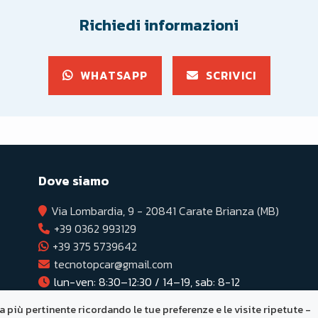
Richiedi informazioni
WHATSAPP
SCRIVICI
Dove siamo
Via Lombardia, 9 - 20841 Carate Brianza (MB)
+39 0362 993129
+39 375 5739642
tecnotopcar@gmail.com
lun-ven: 8:30–12:30 / 14–19, sab: 8-12
za più pertinente ricordando le tue preferenze e le visite ripetute -