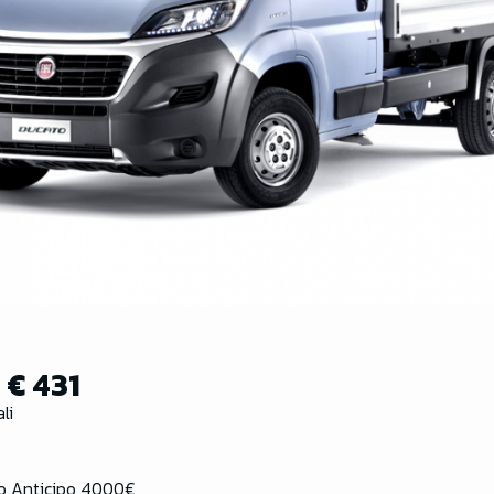
:
€ 431
li
o Anticipo 4000€