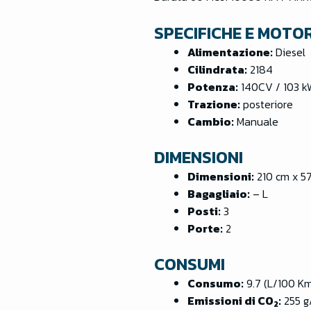
SPECIFICHE E MOTO
Alimentazione:
Diesel
Cilindrata:
2184
Potenza:
140CV / 103 k
Trazione:
posteriore
Cambio:
Manuale
DIMENSIONI
Dimensioni:
210 cm x 5
Bagagliaio:
– L
Posti:
3
Porte:
2
CONSUMI
Consumo:
9.7 (L/100 K
Emissioni di CO
:
255 
2