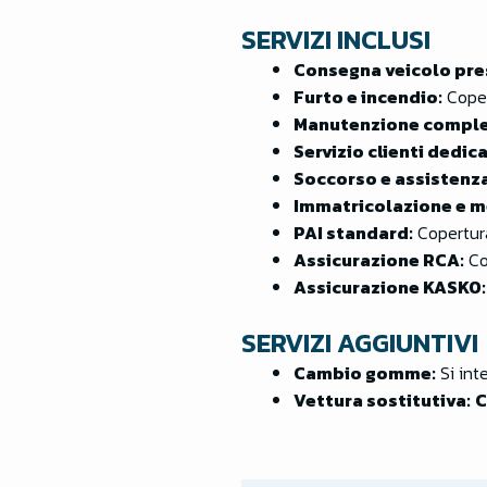
SERVIZI INCLUSI
Consegna veicolo pre
Furto e incendio:
Coper
Manutenzione comple
Servizio clienti dedic
Soccorso e assistenza
Immatricolazione e m
PAI standard:
Copertura
Assicurazione RCA:
Co
Assicurazione KASKO:
SERVIZI AGGIUNTIVI
Cambio gomme:
Si int
Vettura sostitutiva:
C