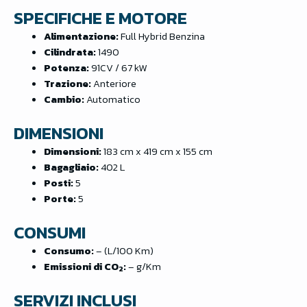
SPECIFICHE E MOTORE
Alimentazione:
Full Hybrid Benzina
Cilindrata:
1490
Potenza:
91CV / 67 kW
Trazione:
Anteriore
Cambio:
Automatico
DIMENSIONI
Dimensioni:
183 cm x 419 cm x 155 cm
Bagagliaio:
402 L
Posti:
5
Porte:
5
CONSUMI
Consumo:
– (L/100 Km)
Emissioni di CO
:
– g/Km
2
SERVIZI INCLUSI