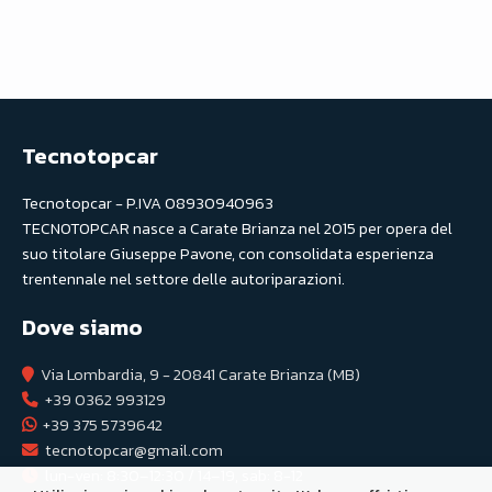
Tecnotopcar
Tecnotopcar - P.IVA 08930940963
TECNOTOPCAR nasce a Carate Brianza nel 2015 per opera del
suo titolare Giuseppe Pavone, con consolidata esperienza
trentennale nel settore delle autoriparazioni.
Dove siamo
Via Lombardia, 9 - 20841 Carate Brianza (MB)
+39 0362 993129
+39 375 5739642
tecnotopcar@gmail.com
lun-ven: 8:30–12:30 / 14–19, sab: 8-12