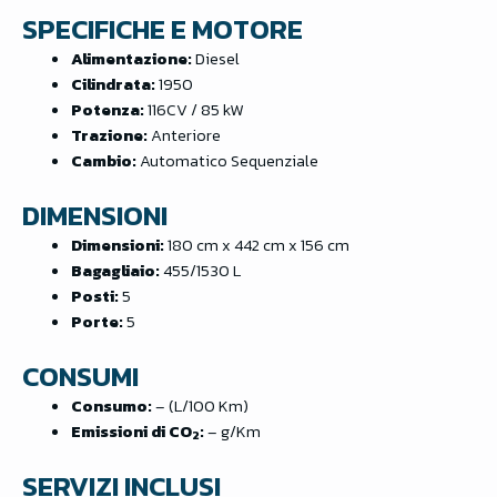
SPECIFICHE E MOTORE
Alimentazione:
Diesel
Cilindrata:
1950
Potenza:
116CV / 85 kW
Trazione:
Anteriore
Cambio:
Automatico Sequenziale
DIMENSIONI
Dimensioni:
180 cm x 442 cm x 156 cm
Bagagliaio:
455/1530 L
Posti:
5
Porte:
5
CONSUMI
Consumo:
– (L/100 Km)
Emissioni di CO
:
– g/Km
2
SERVIZI INCLUSI