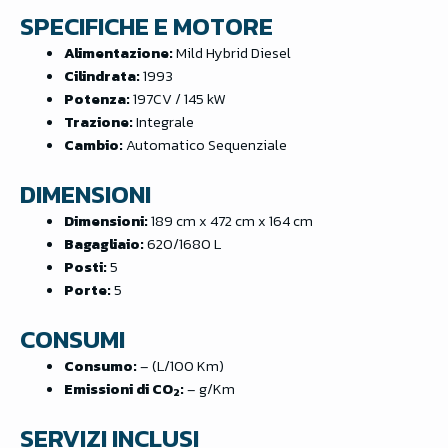
SPECIFICHE E MOTORE
Alimentazione:
Mild Hybrid Diesel
Cilindrata:
1993
Potenza:
197CV / 145 kW
Trazione:
Integrale
Cambio:
Automatico Sequenziale
DIMENSIONI
Dimensioni:
189 cm x 472 cm x 164 cm
Bagagliaio:
620/1680 L
Posti:
5
Porte:
5
CONSUMI
Consumo:
– (L/100 Km)
Emissioni di CO
:
– g/Km
2
SERVIZI INCLUSI