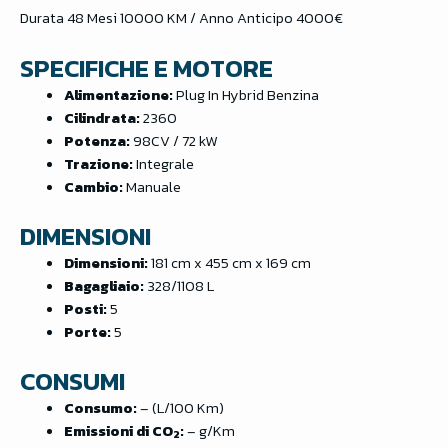
Durata 48 Mesi 10000 KM / Anno Anticipo 4000€
SPECIFICHE E MOTORE
Alimentazione:
Plug In Hybrid Benzina
Cilindrata:
2360
Potenza:
98CV / 72 kW
Trazione:
Integrale
Cambio:
Manuale
DIMENSIONI
Dimensioni:
181 cm x 455 cm x 169 cm
Bagagliaio:
328/1108 L
Posti:
5
Porte:
5
CONSUMI
Consumo:
– (L/100 Km)
Emissioni di CO
:
– g/Km
2