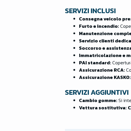
SERVIZI INCLUSI
Consegna veicolo pre
Furto e incendio:
Coper
Manutenzione comple
Servizio clienti dedic
Soccorso e assistenza
Immatricolazione e m
PAI standard:
Copertura
Assicurazione RCA:
Co
Assicurazione KASKO:
SERVIZI AGGIUNTIVI
Cambio gomme:
Si int
Vettura sostitutiva:
C