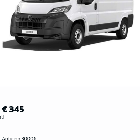
:
€ 345
li
o Anticipo 3000€