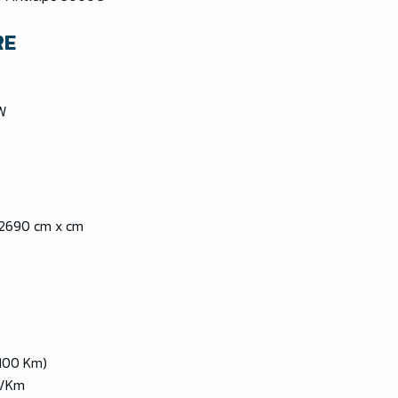
RE
W
2690 cm x cm
/100 Km)
g/Km