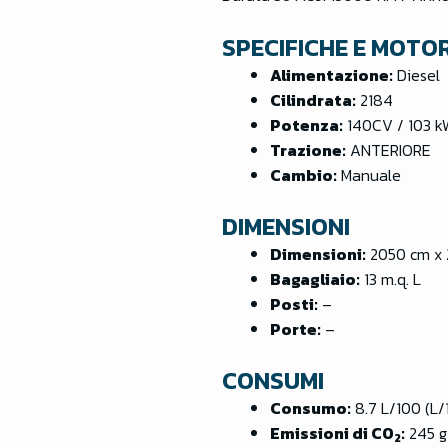
SPECIFICHE E MOTO
Alimentazione:
Diesel
Cilindrata:
2184
Potenza:
140CV / 103 k
Trazione:
ANTERIORE
Cambio:
Manuale
DIMENSIONI
Dimensioni:
2050 cm x 
Bagagliaio:
13 m.q. L
Posti:
–
Porte:
–
CONSUMI
Consumo:
8.7 L/100 (L
Emissioni di CO
:
245 
2