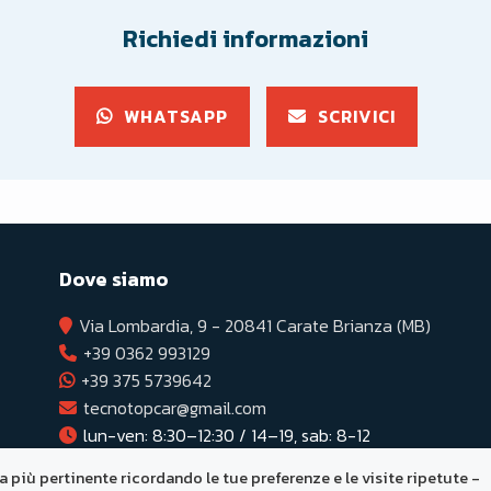
Richiedi informazioni
WHATSAPP
SCRIVICI
Dove siamo
Via Lombardia, 9 - 20841 Carate Brianza (MB)
+39 0362 993129
+39 375 5739642
tecnotopcar@gmail.com
lun-ven: 8:30–12:30 / 14–19, sab: 8-12
za più pertinente ricordando le tue preferenze e le visite ripetute -