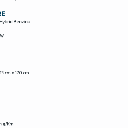
RE
 Hybrid Benzina
kW
93 cm x 170 cm
m g/Km