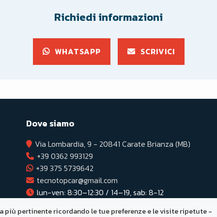
Richiedi informazioni
WHATSAPP
SCRIVICI
Dove siamo
Via Lombardia, 9 - 20841 Carate Brianza (MB)
+39 0362 993129
+39 375 5739642
tecnotopcar@gmail.com
lun-ven: 8:30–12:30 / 14–19, sab: 8-12
za più pertinente ricordando le tue preferenze e le visite ripetute -