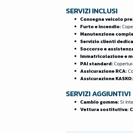
SERVIZI INCLUSI
Consegna veicolo pre
Furto e incendio:
Coper
Manutenzione comple
Servizio clienti dedic
Soccorso e assistenza
Immatricolazione e m
PAI standard:
Copertura
Assicurazione RCA:
Co
Assicurazione KASKO:
SERVIZI AGGIUNTIVI
Cambio gomme:
Si int
Vettura sostitutiva:
C