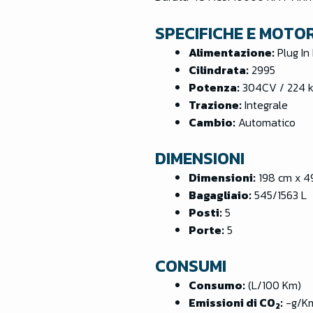
SPECIFICHE E MOTO
Alimentazione:
Plug In
Cilindrata:
2995
Potenza:
304CV / 224 
Trazione:
Integrale
Cambio:
Automatico
DIMENSIONI
Dimensioni:
198 cm x 4
Bagagliaio:
545/1563 L
Posti:
5
Porte:
5
CONSUMI
Consumo:
(L/100 Km)
Emissioni di CO
:
-g/K
2